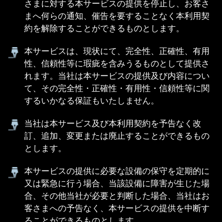
簡易裁判所」を第一審の専属的合意管轄裁判所と
します。
(C)Eight Days Co.,Ltd.