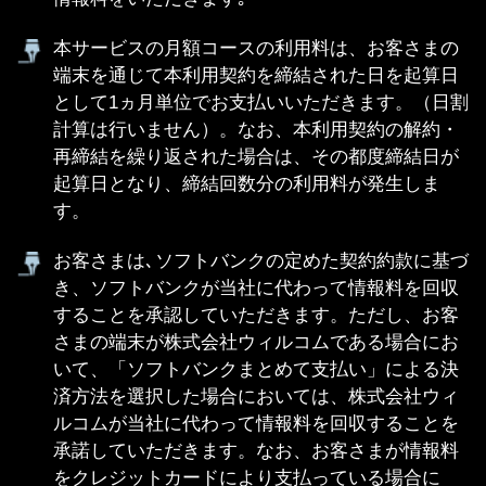
済方法を選択した場合においては、株式会社ウィ
ルコムが当社に代わって情報料を回収することを
承諾していただきます。なお、お客さまが情報料
をクレジットカードにより支払っている場合に
は、クレジットカード会社より請求されることを
承認していただきます。
当社がソフトバンクに情報料の回収代行を委託し
た場合でも､情報料に係わる争いについては､お客
さまと当社の間で解決し､お客さまはソフトバンク
に対して何らの請求または苦情の申立てを行わな
いものとします｡
お客さまとソフトバンクの間の契約が終了した日
をもって､本利用契約も解除されます｡
本サービスではお客さまからの個々の情報の内容､
掲載後のやりとりに対して､当社は一切の責任を負
いません｡もし問題が発生した場合､自己の費用､責
任において問題を解決し､当社及びその他の著作権
者並びにソフトバンクに何等の迷惑または損害を
与えないものとします｡
個人情報の取り扱いについてはプライバシーポリ
シーをご覧ください｡