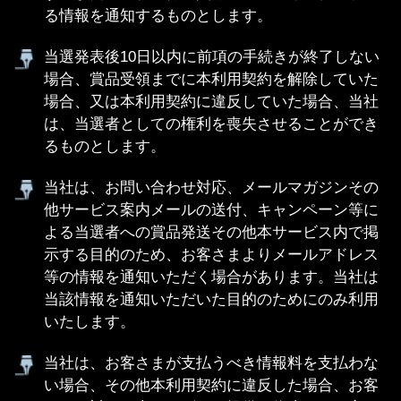
本利用契約を解除される場合は、機種変更後の当
該端末を通じて解除の手続きを行なっていただき
ます。
本サービスのご利用にあたり当社の責に帰す事由
によりお客さまが損害を被った場合は、当社は、
情報料に相当する金額を上限として、当該損害を
賠償するものとします。ただし、当社の故意また
は重大な過失に基づく損害については、この限り
ではありません。
本利用契約の他､当社が定める諸規定がある場合に
はそれぞれ本利用規約の一部を構成するものとし
ます｡
本利用契約は、その一部が消費者保護法令の強行
規定部分又は他の強行規定により効力を有さない
とされる場合でも、これに反しない最大限の範囲
で効力を有するものとします。
本利用契約の解釈は日本法を準拠するものとしま
す。本サービス又は本利用契約に関してお客さま
との間で疑義又は争いが生じた場合には、誠意を
持って協議することとしますが、それでもなお解
決しない場合には「東京地方裁判所」又は「東京