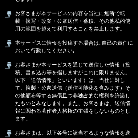
一切お答えできません｡ご了承下さい｡
編集方針に合致しない情報(政治･思想･宗教､暴力
団などのPRや勧誘､誹謗中傷にあたるようなもの
等)や､その他利用者の不利益が予測されるものに
ついても掲載することはできません｡
お客さまは、本利用契約に係るいかなる権利又は
義務も第三者に移転又は譲渡することはできませ
ん。
本サービスにおいて、賞品プレゼントキャンペー
ンが開催された場合、本利用契約のほか、当該キ
ャンペーン要綱に従って行われるものとします。
当社所定の方法により当選者として発表されたお
客さまは、当社所定の手続きにより、当選者本人
であることが確認された時点で当選確定となりま
す。また、これに伴い賞品の発送先等当社の求め
る情報を通知するものとします。
当選発表後10日以内に前項の手続きが終了しない
場合、賞品受領までに本利用契約を解除していた
場合、又は本利用契約に違反していた場合、当社
は、当選者としての権利を喪失させることができ
るものとします。