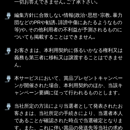
又は緊急に行う場合、当該設備に障害が生じた場
合、その他当社が必要と判断した場合、当社はお
客さまへの予告なく、本サービスの提供を中断す
ることができるものとします。
お客さまの情報料の支払義務は、通信を利用でき
ない状態が生じた場合も含め､いかなる場合でも免
れないものとします｡
本サービスのご利用には情報料の他に別途通信料
がかかります。お客さまがパケットサービスをご
利用の場合には送受信の通信料がかかります。
当社は､本サービスを利用するために個々のお客さ
まが使用する機器､設備､ソフトウェア及び通信サ
ービス等に関するサポートを行いません｡また､当
社は､当社が管理する設備及びソフトウェアの設定
等が､個々のお客さまが使用する機器､設備､ソフト
ウェアまたは通信サービス等に適合しない場合で
あっても､これらの変更､改変等を行う義務を負わ
ないものとします｡
お客さまが本利用契約を解除される場合は、スマ
ートフォン端末を通じて解除の手続きを行なって
いただきます。お客さまが本サービスに対応して
いないスマートフォン端末に機種変更された後に