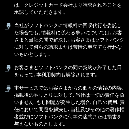
お客さまは、本サービスに関する当社及び第三者
の権利及び利益を侵害したり又はそのおそれがあ
るような行為、犯罪的行為もしくは犯罪的行為に
結びつく行為、公序良俗に反する行為もしくはそ
のおそれのある行為、当社の本サービスの提供を
妨げる行為又は誹謗する行為、法令に違反するお
それのある行為、その他当社が本サービスに関し
て不適切と判断する行為を一切行ってはならない
ものとします。
本サービスに関する全ての情報、プログラム、商
標、商号その他これらに付随する編集著作権等を
含む著作権、商標権、その他知的財産権等の一切
の権利は、当社又は著作権を有する第三者に帰属
します。
お客さまが本サービスの内容を当社に無断で転
載・複写・改変・公衆送信・蓄積、その他私的使
用の範囲を越えて利用することを禁止します。
本サービスに情報を投稿する場合は､自己の責任に
おいて行動してください｡
お客さまが本サービスを通じて送信した情報（投
稿、書き込み等を指しますがこれに限りません。
以下「送信情報」といいます）は、当社に対し