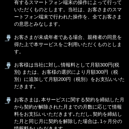
す。
お客様は当社に対し､情報料として月額300円(税
別) または、お客様の選択により月額300円（税
別）に追加して月額200円（税別）をお支払いいた
だきます｡
お客さまは､本サービスに関する契約を締結した月
から契約が解除された月までの月数に応じて情報
料をお支払いいただきます｡ただし､契約を締結し
た月と同じ月に契約を解除した場合は､1ヶ月分の
情報料をいただきます｡
本サービスの月額コースの利用料は、お客さまの
端末を通じて本利用契約を締結された日を起算日
として1ヵ月単位でお支払いいただきます。（日割
計算は行いません）。なお、本利用契約の解約・
再締結を繰り返された場合は、その都度締結日が
起算日となり、締結回数分の利用料が発生しま
す。
お客さまは､ソフトバンクの定めた契約約款に基づ
き、ソフトバンクが当社に代わって情報料を回収
することを承認していただきます。ただし、お客
さまの端末が株式会社ウィルコムである場合にお
いて、「ソフトバンクまとめて支払い」による決