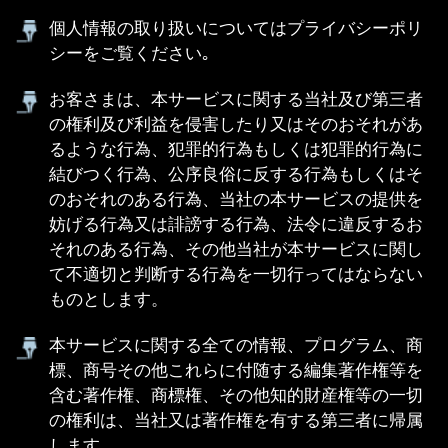
て、複製・公衆送信（送信可能化を含みます）そ
の他頒布等する無償且つ非独占的な権利を許諾し
たものとみなします。また、お客さまは、送信情
報に関わる著作者人格権の主張をしないものとし
ます。
お客さまは、以下各号に該当するような情報を送
信してはならないものとします。送信情報が以下
各号に該当すると当社が判断した場合、お客さま
への通知なく削除、変更いたします。ただし、当
社は送信情報の削除及び変更の義務、並びにお客
さまの行為を監視する義務を負うものではありま
せん。
(1)本サービスの趣旨に反する情報
(2)個人情報（複数の情報の組み合わせにより個人
を特定できる情報を含みます）
(3)公序良俗に反する表現を含む情報
(4)政治・宗教・営業を目的とする表現を含む情報
(5)第三者の権利を侵害する表現を含む情報
(6)一般的に他のお客さまに不快となる表現を含む
情報
(7)当社の本サービスの提供に妨げとなる情報
(8)その他当社が不適当と判断する情報
掲載基準に関するお問い合わせや掲載の可否には