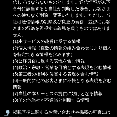
当社は、お問い合わせ対応、メールマガジンその
他サービス案内メールの送付、キャンペーン等に
よる当選者への賞品発送その他本サービス内で掲
示する目的のため、お客さまよりメールアドレス
等の情報を通知いただく場合があります。当社は
当該情報を通知いただいた目的のためにのみ利用
いたします。
当社は、お客さまが支払うべき情報料を支払わな
い場合、その他本利用契約に違反した場合、お客
さまに対する本サービスの提供を停止し、お客さ
まへ何らの通知、催告を要することなく本利用契
約を解除することができるものとします。
本サービスは、現状にて、完全性、正確性、有用
性、信頼性等に瑕疵を含みうるものとして提供さ
れます。当社は本サービスの提供及び内容につい
て、その完全性・正確性・有用性・信頼性等に関
するいかなる保証もいたしません。
当社は本サービス及び本利用契約を予告なく改
訂、追加、変更または廃止することができるもの
とします。
本サービスの提供に必要な設備の保守を定期的に