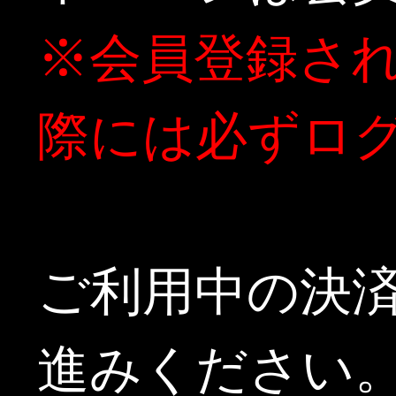
(C)Eight Days Co.,Ltd.